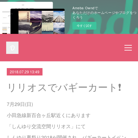
Ameba Owndで
あなただけのホームページやブログをつ
くろう
今すぐ試す
2018.07.29 13:49
リリオスでバギーカート❗️
7月29日(日)
小田急線新百合ヶ丘駅近くにあります
「しんゆり交流空間リリオス」にて
しんゆり夏祭り2018が開催され、バギーカートイベン