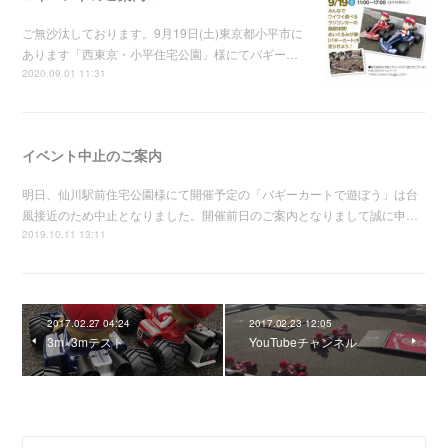
ご無沙汰しております。9月19日(土)東京都小平市に
あります「西東京・小平住宅公園」様にてバギー…
2020.09.01 11:31
イベント中止のご案内
明日、仙川駅前住宅公園様にて開催予定の「バギーカートで遊ぼう」は台
風接近のため中止となりました。開催前日のご案内となりまして誠に申…
2019.10.11 13:11
2017.02.27 04:24
2017.02.23 12:05
3m×3mテスト
YouTubeチャンネル