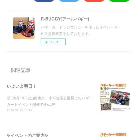
R-BUGGY(アールバギー)
バギーカートラジコンカーを使ったイベントサー
ビス提供事業をしております。
フォロー
関連記事
いよいよ明日！
明日9月19日(土)西東京・小平住宅公園様にてバギー
カートイベント開催です🏎🏁
2020.09.18 11:49
✨イベントのご案内✨